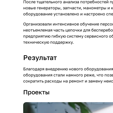
После тщательного анализа потребностей 
Мягкая мебель
Подвесные игрушки и растяжки
новые генераторы, запчасти, манометры и 
оборудование установлено и настроено спе
Манежи
Спортивные комплексы и инвентарь
Организовали интенсивное обучение персо
Шезлонги и электрокачели
Творчество
неотъемлемая часть цепочки для беспереб
предприятию гибкую систему сервисного о
Увлажнители воздуха
Хранение игрушек
техническую поддержку.
Качалки
Результат
Благодаря внедрению нового оборудования 
оборудования стали намного реже, что поз
сократить расходы на ремонт и замену неи
Проекты