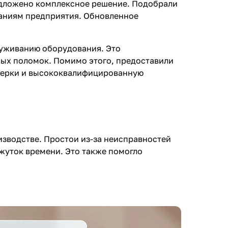
едложено комплексное решение. Подобрали
111
36
ваниям предприятия. Обновленное
296
177
луживанию оборудования. Это
166
12
ых поломок. Помимо этого, предоставили
оверки и высококвалифицированную
33
4
38
изводстве. Простои из-за неисправностей
жуток времени. Это также помогло