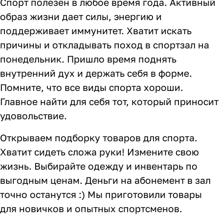
Спорт полезен в любое время года. Активный
Комплектующие для колясок
Автокресла группы 2/3 (15-36 кг)
Комоды и тумбы
Самокаты
Конструкторы и пазлы
Поильники и чашки
Горшки и накладки на унитаз
Сумки для мамы
16
56
62
35
11
13
4
5
образ жизни дает силы, энергию и
поддерживает иммунитет. Хватит искать
Автокресла группы 3 (22-36 кг) (Бустеры)
Пеленальные столики и доски
Скейтборды
Куклы и аксессуары
Аспираторы
21
4
5
2
причины и откладывать поход в спортзал на
Базы ISOFIX
Коконы и позиционеры
Транспорт для зимы
Мобили
Косметика и средства гигиены
24
5
2
7
7
понедельник. Пришло время поднять
внутренний дух и держать себя в форме.
Аксессуары для автокресел и автомобиля
Матрасы и наматрасники
Электромобили
Музыкальные игрушки
Ножницы, расчески, предметы ухода
13
31
17
4
3
Помните, что все виды спорта хороши.
Главное найти для себя тот, который приносит
Постельные принадлежности
Ходунки
Мягкие игрушки
Подгузники
108
26
10
3
удовольствие.
Аксессуары для мебели
Сюжетные игры и симуляторы
Прорезыватели
17
6
6
Открываем подборку товаров для спорта.
Хватит сидеть сложа руки! Измените свою
Ковры и напольный текстиль
Погремушки, пищалки
Термометры, весы
10
19
4
жизнь. Выбирайте одежду и инвентарь по
Мебельные гарнитуры
Развивающие игрушки
Утилизаторы подгузников
6
1
выгодным ценам. Деньги на абонемент в зал
точно останутся :) Мы приготовили товары
Cтолы, стулья, подставки
Игровые коврики
10
14
для новичков и опытных спортсменов.