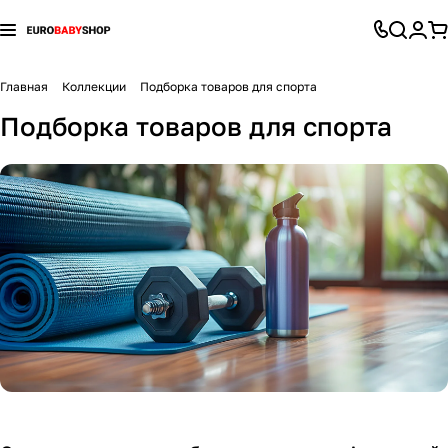
Коляски
Автокресла и аксессуары
Детская комната
Конверты
Детский транспорт
Игрушки и игры
Все для кормления
Гигиена и уход
Для мамы
Перейти к разделу
Перейти к разделу
Перейти к разделу
Перейти к разделу
Перейти к разделу
Перейти к разделу
Перейти к разделу
Перейти к разделу
Перейти к разделу
Главная
Коллекции
Подборка товаров для спорта
Подборка товаров для спорта
Коляски 2 в 1
Автокресла группы 0+ (0-13 кг)
Стульчики для кормления
Демисезонные конверты
Каталки и толокары
Батуты
Приготовление питания
Банные принадлежности
Молокоотсосы
104
25
37
13
8
3
5
1
8
Коляски 3 в 1
Автокресла группы 0+/1 (0-18 кг)
Безопасность ребенка
Зимние конверты
Аккумуляторы и аксессуары
Игровые комплексы и горки
Бутылочки и соски
Ванночки, горки
Белье для беременных и кормящих
85
30
14
14
4
5
7
9
7
Прогулочные коляски
Автокресла группы 0+/1/2 (0-25 кг)
Радио- и видеоняни
Конверты
Шлемы и защита
Игрушки-каталки
Хранение детского питания
Игрушки для купания
Гигиена для мамы
99
3
3
2
5
5
1
7
Коляски для новорожденных (Люльки)
Автокресла группы 0+/1/2/3 (0-36кг)
Ночники, светильники, проекторы
Конверты на выписку
Беговелы
Качели и гамаки
Нагрудники
Коврики для купания
Кресла для кормления
28
11
3
8
3
3
6
3
5
Коляски для двойни и тройни
Автокресла группы 1 (9-18 кг)
Кроватки
Спальные конверты
Велосипеды
Песочницы и бассейны
Ниблеры
Полотенца, уголки
Подушки для беременных и кормящих
104
14
11
6
6
4
2
1
7
Коляски-трансформеры
Автокресла группы 1/2 (9-25 кг)
Детские шкафы
Гироскутеры
Игровые палатки
Посуда для кормления
Гигиена полости рта
Слинги, кенгуру, переноски
16
14
5
3
2
1
2
7
Аксессуары для колясок
Автокресла группы 1/2/3 (9-36 кг)
Колыбели и люльки
Педальные машины
Игрушечный транспорт
Пустышки
Грелки
Сумки в роддом
86
19
33
11
5
3