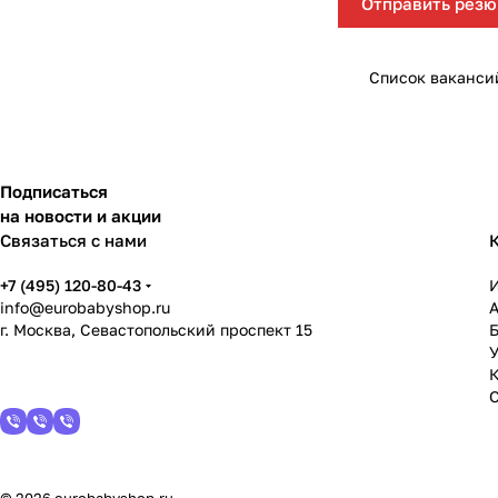
Отправить рез
Мягкая мебель
Подвесные игрушки и растяжки
Манежи
Спортивные комплексы и инвентарь
Список ваканси
Шезлонги и электрокачели
Творчество
Увлажнители воздуха
Хранение игрушек
Подписаться
на новости и акции
Качалки
Связаться с нами
+7 (495) 120-80-43
info@eurobabyshop.ru
г. Москва, Севастопольский проспект 15
У