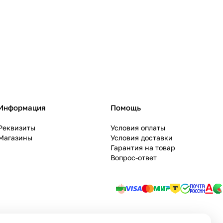
111
36
296
177
166
12
33
4
38
Информация
Помощь
Реквизиты
Условия оплаты
Магазины
Условия доставки
Гарантия на товар
Вопрос-ответ