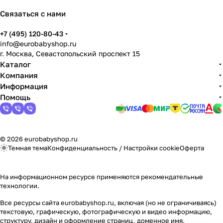
Мягкая мебель
Подвесные игрушки и растяжки
11
3
Связаться с нами
Манежи
Спортивные комплексы и инвентарь
29
17
+7 (495) 120-80-43
info@eurobabyshop.ru
Шезлонги и электрокачели
Творчество
16
1
г. Москва, Севастопольский проспект 15
Каталог
Компания
Увлажнители воздуха
Хранение игрушек
3
Информация
Помощь
Качалки
3
© 2026 eurobabyshop.ru
Темная тема
Конфиденциальность
/
Настройки cookie
Оферта
На информационном ресурсе применяются
рекомендательные
технологии
.
Все ресурсы сайта eurobabyshop.ru, включая (но не ограничиваясь)
текстовую, графическую, фотографическую и видео информацию,
структуру, дизайн и оформление страниц, доменное имя,