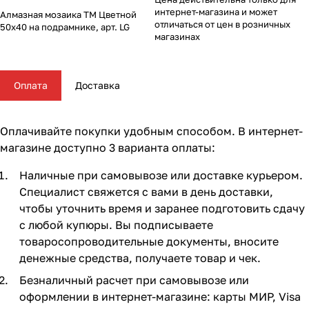
Комплектующие для колясок
Автокресла группы 2/3 (15-36 кг)
Комоды и тумбы
Самокаты
Конструкторы и пазлы
Поильники и чашки
Горшки и накладки на унитаз
Сумки для мамы
62
16
56
35
11
13
4
5
интернет-магазина и может
Алмазная мозаика ТМ Цветной
отличаться от цен в розничных
50x40 на подрамнике, арт. LG
магазинах
Автокресла группы 3 (22-36 кг) (Бустеры)
Пеленальные столики и доски
Скейтборды
Куклы и аксессуары
Аспираторы
21
4
5
2
Базы ISOFIX
Коконы и позиционеры
Транспорт для зимы
Мобили
Косметика и средства гигиены
24
5
2
7
7
Оплата
Доставка
Аксессуары для автокресел и автомобиля
Матрасы и наматрасники
Электромобили
Музыкальные игрушки
Ножницы, расчески, предметы ухода
13
31
17
4
3
Оплачивайте покупки удобным способом. В интернет-
Постельные принадлежности
Ходунки
Мягкие игрушки
Подгузники
108
26
10
3
магазине доступно 3 варианта оплаты:
Наличные при самовывозе или доставке курьером.
Аксессуары для мебели
Сюжетные игры и симуляторы
Прорезыватели
17
6
6
Специалист свяжется с вами в день доставки,
чтобы уточнить время и заранее подготовить сдачу
Ковры и напольный текстиль
Погремушки, пищалки
Термометры, весы
10
19
4
с любой купюры. Вы подписываете
товаросопроводительные документы, вносите
Мебельные гарнитуры
Развивающие игрушки
Утилизаторы подгузников
6
1
денежные средства, получаете товар и чек.
Безналичный расчет при самовывозе или
Cтолы, стулья, подставки
Игровые коврики
10
14
оформлении в интернет-магазине: карты МИР, Visa