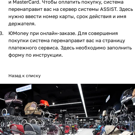
и MasterCard. Чтобы оплатить покупку, система
Мягкая мебель
Подвесные игрушки и растяжки
11
3
перенаправит вас на сервер системы ASSIST. Здесь
нужно ввести номер карты, срок действия и имя
Манежи
Спортивные комплексы и инвентарь
29
17
держателя.
Шезлонги и электрокачели
Творчество
16
1
ЮMoney при онлайн-заказе. Для совершения
покупки система перенаправит вас на страницу
Увлажнители воздуха
Хранение игрушек
3
платежного сервиса. Здесь необходимо заполнить
форму по инструкции.
Качалки
3
Назад к списку