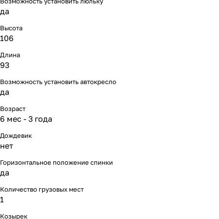
Возможность установить люльку
Мягкая мебель
Подвесные игрушки и растяжки
11
3
да
Высота
Манежи
Спортивные комплексы и инвентарь
29
17
106
Шезлонги и электрокачели
Творчество
16
1
Длина
93
Увлажнители воздуха
Хранение игрушек
3
Возможность установить автокресло
да
Качалки
3
Возраст
6 мес - 3 года
Дождевик
нет
Горизонтальное положение спинки
да
Количество грузовых мест
1
Козырек