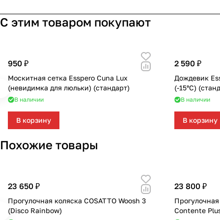
С этим товаром покупают
950 ₽
2 590 ₽
Москитная сетка Esspero Cuna Lux
Дождевик Ess
(невидимка для люльки) (стандарт)
(-15°С) (стан
В наличии
В наличии
В корзину
В корзину
Похожие товары
23 650 ₽
23 800 ₽
Прогулочная коляска COSATTO Woosh 3
Прогулочная
(Disco Rainbow)
Contente Plus