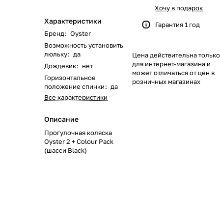
622
168
562
351
116
133
46
51
Хочу в подарок
Характеристики
Гарантия 1 год
219
40
58
23
8
Бренд
:
Oyster
Возможность установить
люльку
:
да
Цена действительна только
244
59
28
74
79
для интернет-магазина и
Дождевик
:
нет
может отличаться от цен в
Горизонтальное
139
319
174
48
35
розничных магазинах
положение спинки
:
да
Все характеристики
1084
269
102
33
Описание
170
66
67
Прогулочная коляска
Oyster 2 + Colour Pack
(шасси Black)
104
192
40
68
17
0
103
143