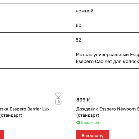
ножной
60
52
Матрас универсальный Ess
Esspero Cabinet для коляск
699 ₽
тка Esspero Barrier Lux
Дождевик Esspero Newborn 
(стандарт)
(стандарт)
В наличии
В корзину