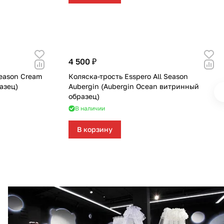
4 500 ₽
Season Cream
Коляска-трость Esspero All Season
азец)
Aubergin (Aubergin Ocean витринный
образец)
В наличии
В корзину