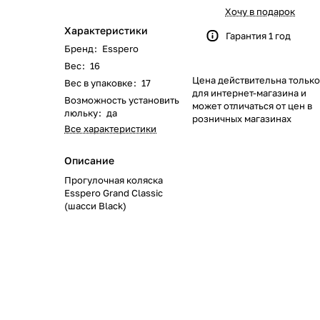
622
168
562
351
116
133
46
51
Хочу в подарок
Характеристики
Гарантия 1 год
219
40
58
23
8
Бренд
:
Esspero
Вес
:
16
Цена действительна только
244
59
28
74
79
Вес в упаковке
:
17
для интернет-магазина и
Возможность установить
может отличаться от цен в
люльку
:
да
139
319
174
48
35
розничных магазинах
Все характеристики
1084
269
102
33
Описание
Прогулочная коляска
170
66
67
Esspero Grand Classic
(шасси Black)
104
192
40
68
17
0
103
143