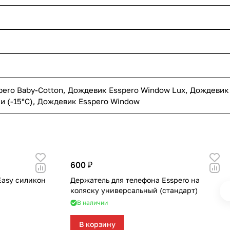
pero Baby-Cotton
,
Дождевик Esspero Window Lux
,
Дождевик
и (-15°С)
,
Дождевик Esspero Window
600 ₽
Easy силикон
Держатель для телефона Esspero на
коляску универсальный (стандарт)
В наличии
В корзину