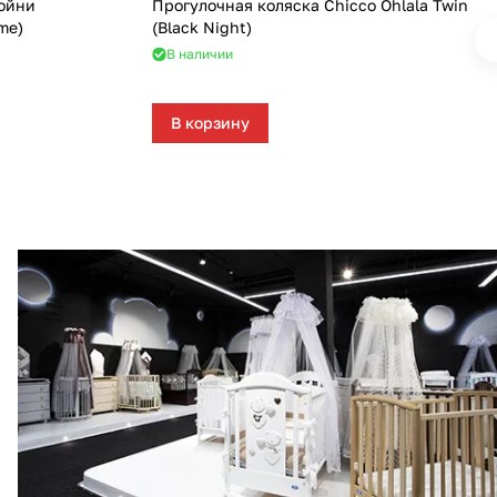
войни
Прогулочная коляска Chicco Ohlala Twin
ime)
(Black Night)
В наличии
В корзину