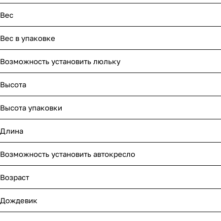
Мягкая мебель
Подвесные игрушки и растяжки
Вес
Манежи
Спортивные комплексы и инвентарь
Вес в упаковке
Шезлонги и электрокачели
Творчество
Возможность установить люльку
Увлажнители воздуха
Хранение игрушек
Высота
Качалки
Высота упаковки
Длина
Возможность установить автокресло
Возраст
Дождевик