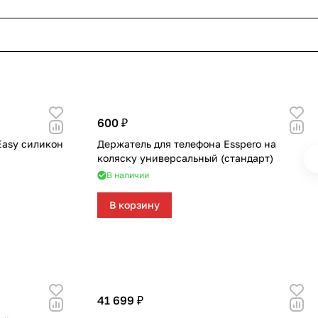
600 ₽
Easy силикон
Держатель для телефона Esspero на
коляску универсальный (стандарт)
В наличии
В корзину
41 699 ₽