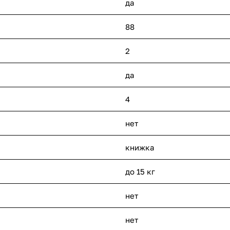
да
88
2
да
4
нет
книжка
до 15 кг
нет
нет