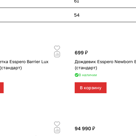
61
54
699 ₽
тка Esspero Barrier Lux
Дождевик Esspero Newborn 
(стандарт)
(стандарт)
В наличии
В корзину
94 990 ₽