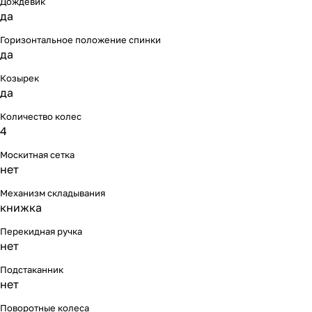
Дождевик
Мягкая мебель
Подвесные игрушки и растяжки
11
3
да
Горизонтальное положение спинки
Манежи
Спортивные комплексы и инвентарь
29
17
да
Шезлонги и электрокачели
Творчество
16
1
Козырек
да
Увлажнители воздуха
Хранение игрушек
3
Количество колес
4
Качалки
3
Москитная сетка
нет
Механизм складывания
книжка
Перекидная ручка
нет
Подстаканник
нет
Поворотные колеса