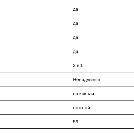
да
да
да
да
3 в 1
Ненадувные
натяжная
ножной
59