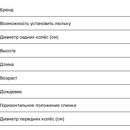
Мягкая мебель
Подвесные игрушки и растяжки
Бренд
Манежи
Спортивные комплексы и инвентарь
Возможность установить люльку
Шезлонги и электрокачели
Творчество
Диаметр задних колёс (см)
Увлажнители воздуха
Хранение игрушек
Высота
Качалки
Длина
Возраст
Дождевик
Горизонтальное положение спинки
Диаметр передних колёс (см)