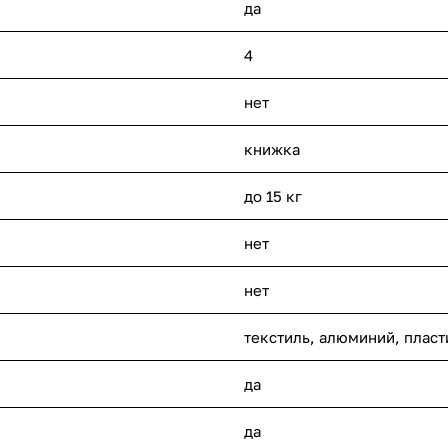
да
4
нет
книжка
до 15 кг
нет
нет
текстиль, алюминий, пласт
да
да