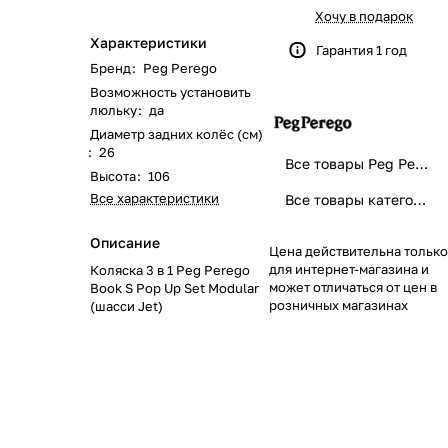
168
562
621
351
116
133
46
51
Хочу в подарок
Характеристики
Гарантия 1 год
219
40
58
23
8
Бренд
:
Peg Perego
Возможность установить
люльку
:
да
244
59
28
74
79
Диаметр задних колёс (см)
:
26
139
319
174
48
35
Все товары Peg Perego
Высота
:
106
Все характеристики
Все товары категории
1084
269
102
33
Описание
Цена действительна только
170
66
67
для интернет-магазина и
Коляска 3 в 1 Peg Perego
может отличаться от цен в
Book S Pop Up Set Modular
розничных магазинах
(шасси Jet)
104
192
40
68
17
0
103
143