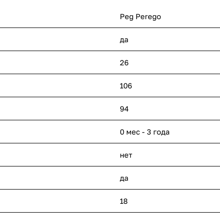
Peg Perego
да
26
106
94
0 мес - 3 года
нет
да
18