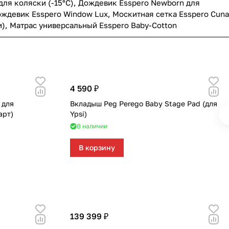
для коляски (-15°С)
,
Дождевик Esspero Newborn для
ждевик Esspero Window Lux
,
Москитная сетка Esspero Cuna
и)
,
Матрас универсальный Esspero Baby-Cotton
4 590 ₽
 для
Вкладыш Peg Perego Baby Stage Pad (для
арт)
Ypsi)
В наличии
В корзину
139 399 ₽