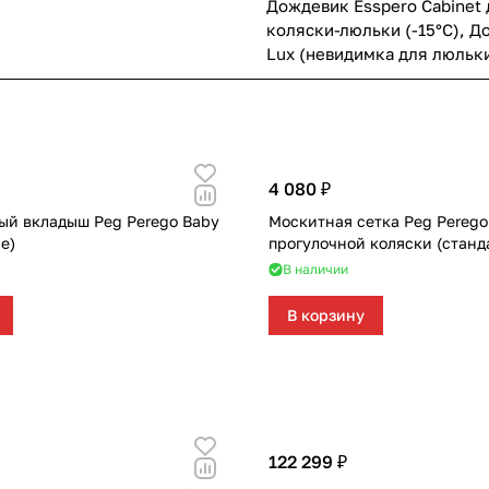
Дождевик Esspero Cabinet 
коляски-люльки (-15°С)
,
До
Lux (невидимка для люльк
4 080 ₽
ый вкладыш Peg Perego Baby
Москитная сетка Peg Perego
e)
прогулочной коляски (станд
В наличии
В корзину
122 299 ₽