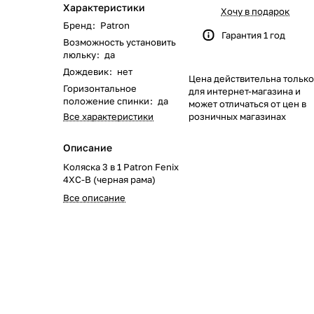
Характеристики
622
168
562
351
116
133
46
51
Хочу в подарок
Бренд
:
Patron
Гарантия 1 год
Возможность установить
219
40
58
23
8
люльку
:
да
Дождевик
:
нет
Цена действительна только
244
59
28
74
79
Горизонтальное
для интернет-магазина и
положение спинки
:
да
может отличаться от цен в
139
319
174
48
35
Все характеристики
розничных магазинах
Описание
1084
269
102
33
Коляска 3 в 1 Patron Fenix
4XC-B (черная рама)
170
66
67
Все описание
104
192
40
68
17
0
103
143