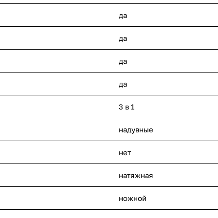
да
да
да
да
3 в 1
надувные
нет
натяжная
ножной