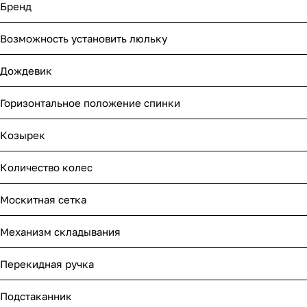
Мягкая мебель
Подвесные игрушки и растяжки
Бренд
Возможность установить люльку
Манежи
Спортивные комплексы и инвентарь
Дождевик
Шезлонги и электрокачели
Творчество
Горизонтальное положение спинки
Увлажнители воздуха
Хранение игрушек
Козырек
Качалки
Количество колес
Москитная сетка
Механизм складывания
Перекидная ручка
Подстаканник