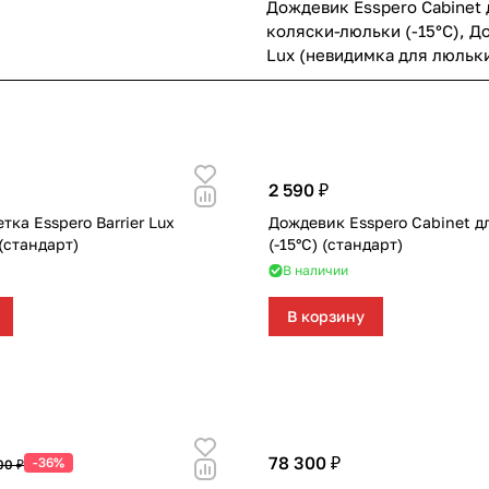
Дождевик Esspero Cabinet 
коляски-люльки (-15°С)
,
До
Lux (невидимка для люльк
2 590 ₽
тка Esspero Barrier Lux
Дождевик Esspero Cabinet д
(стандарт)
(-15°С) (стандарт)
В наличии
В корзину
78 300 ₽
-36%
00 ₽