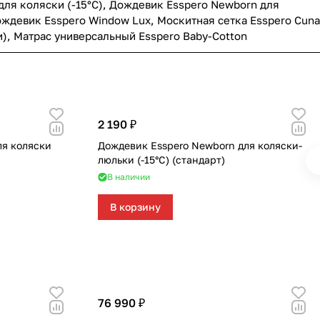
для коляски (-15°С)
,
Дождевик Esspero Newborn для
ждевик Esspero Window Lux
,
Москитная сетка Esspero Cuna
и)
,
Матрас универсальный Esspero Baby-Cotton
2 190 ₽
ля коляски
Дождевик Esspero Newborn для коляски-
люльки (-15°С) (стандарт)
В наличии
В корзину
76 990 ₽