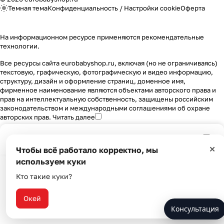
Темная тема
Конфиденциальность
/
Настройки cookie
Оферта
На информационном ресурсе применяются
рекомендательные
технологии
.
Все ресурсы сайта eurobabyshop.ru, включая (но не ограничиваясь)
текстовую, графическую, фотографическую и видео информацию,
структуру, дизайн и оформление страниц, доменное имя,
фирменное наименование являются объектами авторского права и
прав на интеллектуальную собственность, защищены российским
законодательством и международными соглашениями об охране
авторских прав.
Читать далее
×
Главная
Каталог
Корзина
Избранные
Кабинет
Сравнение
Чтобы всё работало корректно, мы
используем куки
Кто такие куки?
Окей
Консультация