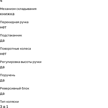
4
Мягкая мебель
Подвесные игрушки и растяжки
11
3
Механизм складывания
книжка
Манежи
Спортивные комплексы и инвентарь
29
17
Перекидная ручка
Шезлонги и электрокачели
Творчество
16
1
нет
Подстаканник
Увлажнители воздуха
Хранение игрушек
3
да
Поворотные колеса
Качалки
3
нет
Регулировка высоты ручки
да
Поручень
да
Реверсивный блок
да
Тип коляски
3 в 1