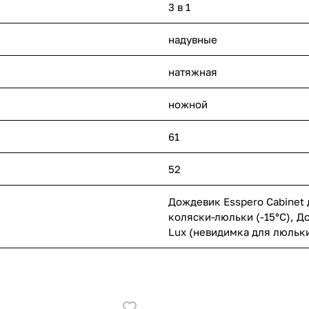
3 в 1
надувные
натяжная
ножной
61
52
Дождевик Esspero Cabinet 
коляски-люльки (-15°С)
,
До
Lux (невидимка для люльк