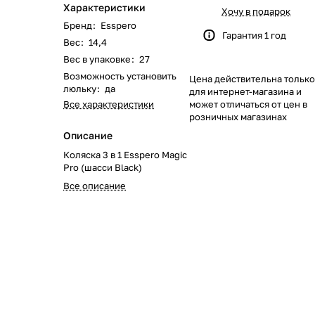
Характеристики
622
168
562
351
116
133
46
51
Хочу в подарок
Бренд
:
Esspero
Гарантия 1 год
Вес
:
14,4
219
40
58
23
8
Вес в упаковке
:
27
Возможность установить
Цена действительна только
244
59
28
74
79
люльку
:
да
для интернет-магазина и
Все характеристики
может отличаться от цен в
139
319
174
48
35
розничных магазинах
Описание
1084
269
102
33
Коляска 3 в 1 Esspero Magic
Pro (шасси Black)
170
66
67
Все описание
104
192
40
68
17
0
103
143