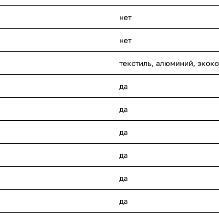
нет
нет
текстиль, алюминий, экок
да
да
да
да
да
да