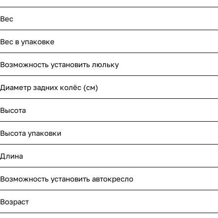
Мягкая мебель
Подвесные игрушки и растяжки
Вес
Манежи
Спортивные комплексы и инвентарь
Вес в упаковке
Шезлонги и электрокачели
Творчество
Возможность установить люльку
Увлажнители воздуха
Хранение игрушек
Диаметр задних колёс (см)
Качалки
Высота
Высота упаковки
Длина
Возможность установить автокресло
Возраст