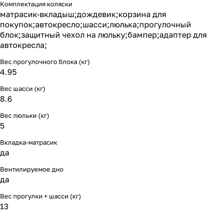
Комплектация коляски
Мягкая мебель
Подвесные игрушки и растяжки
11
3
матрасик-вкладыш;дождевик;корзина для
покупок;автокресло;шасси;люлька;прогулочный
Манежи
Спортивные комплексы и инвентарь
29
17
блок;защитный чехол на люльку;бампер;адаптер для
автокресла;
Шезлонги и электрокачели
Творчество
16
1
Вес прогулочного блока (кг)
4.95
Увлажнители воздуха
Хранение игрушек
3
Вес шасси (кг)
8.6
Качалки
3
Вес люльки (кг)
5
Вкладка-матрасик
да
Вентилируемое дно
да
Вес прогулки + шасси (кг)
13