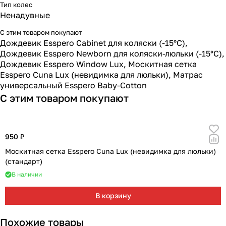
Мягкая мебель
Подвесные игрушки и растяжки
11
3
Тип колес
Ненадувные
Манежи
Спортивные комплексы и инвентарь
29
17
С этим товаром покупают
Дождевик Esspero Cabinet для коляски (-15°С)
,
Дождевик Esspero Newborn для коляски-люльки (-15°С)
,
Шезлонги и электрокачели
Творчество
16
1
Дождевик Esspero Window Lux
,
Москитная сетка
Esspero Cuna Lux (невидимка для люльки)
,
Матрас
Увлажнители воздуха
Хранение игрушек
3
универсальный Esspero Baby-Cotton
С этим товаром покупают
Качалки
3
950 ₽
Москитная сетка Esspero Cuna Lux (невидимка для люльки)
(стандарт)
В наличии
В корзину
Похожие товары