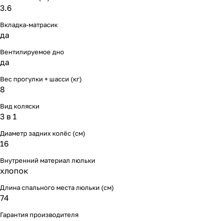
Мягкая мебель
Подвесные игрушки и растяжки
11
3
3.6
Вкладка-матрасик
Манежи
Спортивные комплексы и инвентарь
29
17
да
Вентилируемое дно
Шезлонги и электрокачели
Творчество
16
1
да
Увлажнители воздуха
Хранение игрушек
3
Вес прогулки + шасси (кг)
8
Качалки
3
Вид коляски
3 в 1
Диаметр задних колёс (см)
16
Внутренний материал люльки
хлопок
Длина спального места люльки (см)
74
Гарантия производителя