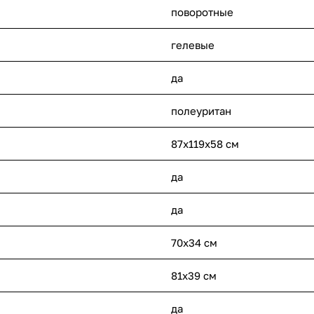
поворотные
гелевые
да
полеуритан
87х119х58 см
да
да
70х34 см
81х39 см
да