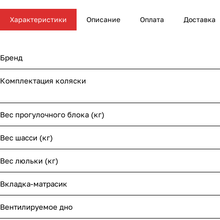
Мягкая мебель
Подвесные игрушки и растяжки
Характеристики
Описание
Оплата
Доставка
Манежи
Спортивные комплексы и инвентарь
Шезлонги и электрокачели
Творчество
Бренд
Увлажнители воздуха
Хранение игрушек
Комплектация коляски
Качалки
Вес прогулочного блока (кг)
Вес шасси (кг)
Вес люльки (кг)
Вкладка-матрасик
Вентилируемое дно