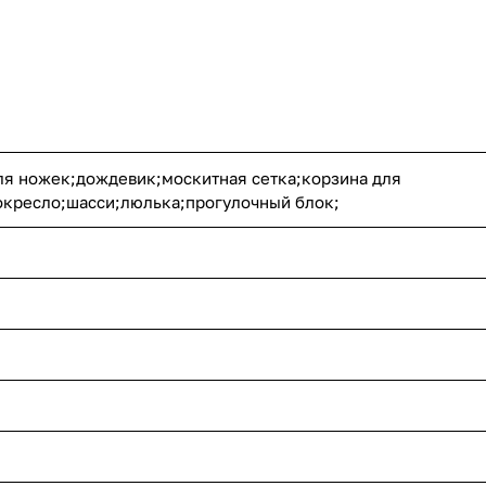
111
36
296
177
166
12
33
4
ля ножек;дождевик;москитная сетка;корзина для
окресло;шасси;люлька;прогулочный блок;
38