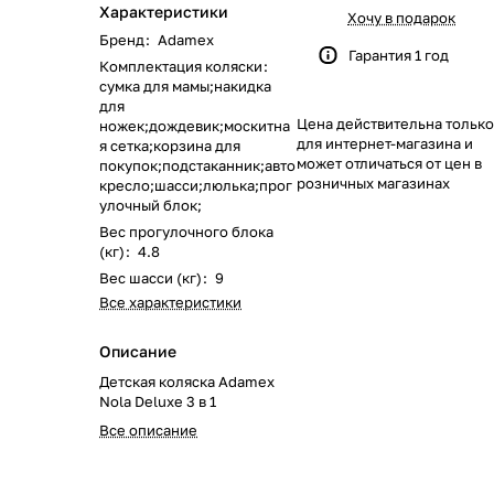
Характеристики
168
562
621
351
116
133
46
51
Хочу в подарок
Бренд
:
Adamex
Гарантия 1 год
Комплектация коляски
:
219
40
58
23
8
сумка для мамы;накидка
для
Цена действительна только
244
59
28
74
79
ножек;дождевик;москитна
для интернет-магазина и
я сетка;корзина для
может отличаться от цен в
покупок;подстаканник;авто
139
319
174
48
35
розничных магазинах
кресло;шасси;люлька;прог
улочный блок;
Вес прогулочного блока
1084
269
102
33
(кг)
:
4.8
Вес шасси (кг)
:
9
170
66
67
Все характеристики
104
192
40
Описание
Детская коляска Adamex
68
17
0
Nola Deluxe 3 в 1
Все описание
103
143