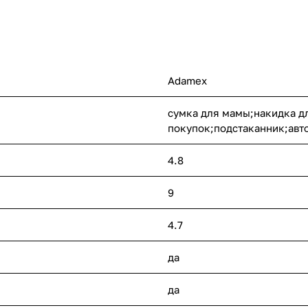
Adamex
сумка для мамы;накидка д
покупок;подстаканник;авт
4.8
9
4.7
да
да