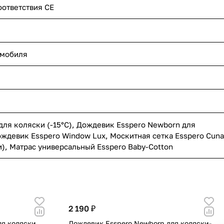
оответствия СЕ
омобиля
для коляски (-15°С)
,
Дождевик Esspero Newborn для
ждевик Esspero Window Lux
,
Москитная сетка Esspero Cuna
и)
,
Матрас универсальный Esspero Baby-Cotton
2 190 ₽
ля коляски
Дождевик Esspero Newborn для коляски-