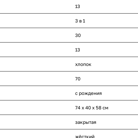
13
3 в 1
30
13
хлопок
70
с рождения
74 x 40 x 58 см
закрытая
жёсткий