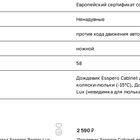
Европейский сертификат с
Ненадувные
против хода движения авт
ножной
58
Дождевик Esspero Cabinet 
коляски-люльки (-15°С)
,
До
Lux (невидимка для люльк
2 590 ₽
тка Esspero Barrier Lux
Дождевик Esspero Cabinet д