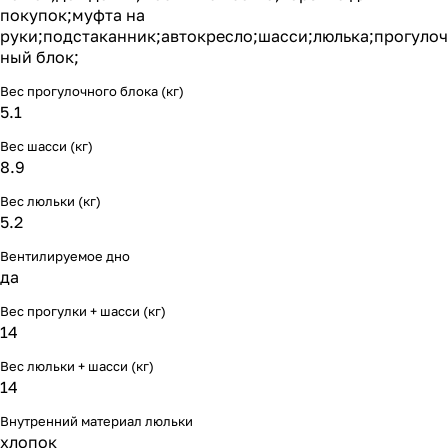
Мягкая мебель
Подвесные игрушки и растяжки
11
3
покупок;муфта на
руки;подстаканник;автокресло;шасси;люлька;прогулоч
ный блок;
Манежи
Спортивные комплексы и инвентарь
29
17
Вес прогулочного блока (кг)
Шезлонги и электрокачели
Творчество
16
1
5.1
Вес шасси (кг)
Увлажнители воздуха
Хранение игрушек
3
8.9
Вес люльки (кг)
Качалки
3
5.2
Вентилируемое дно
да
Вес прогулки + шасси (кг)
14
Вес люльки + шасси (кг)
14
Внутренний материал люльки
хлопок