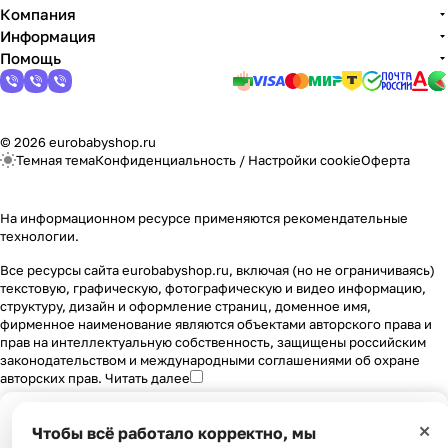
Компания
Информация
Помощь
© 2026 eurobabyshop.ru
Темная тема
Конфиденциальность
/
Настройки cookie
Оферта
На информационном ресурсе применяются
рекомендательные
технологии
.
Все ресурсы сайта eurobabyshop.ru, включая (но не ограничиваясь)
текстовую, графическую, фотографическую и видео информацию,
структуру, дизайн и оформление страниц, доменное имя,
фирменное наименование являются объектами авторского права и
прав на интеллектуальную собственность, защищены российским
законодательством и международными соглашениями об охране
авторских прав.
Читать далее
×
Чтобы всё работало корректно, мы
Главная
Каталог
Корзина
Избранные
Кабинет
Сравнение