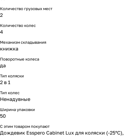
Мягкая мебель
Подвесные игрушки и растяжки
11
3
Количество грузовых мест
2
Манежи
Спортивные комплексы и инвентарь
29
17
Количество колес
4
Шезлонги и электрокачели
Творчество
16
1
Механизм складывания
Увлажнители воздуха
Хранение игрушек
3
книжка
Поворотные колеса
Качалки
3
да
Тип коляски
2 в 1
Тип колес
Ненадувные
Ширина упаковки
50
С этим товаром покупают
Дождевик Esspero Cabinet Lux для коляски (-25°С)
,