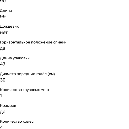
90
Мягкая мебель
Подвесные игрушки и растяжки
11
3
Длина
99
Манежи
Спортивные комплексы и инвентарь
29
17
Дождевик
Шезлонги и электрокачели
Творчество
16
1
нет
Горизонтальное положение спинки
Увлажнители воздуха
Хранение игрушек
3
да
Длина упаковки
Качалки
3
47
Диаметр передних колёс (см)
30
Количество грузовых мест
1
Козырек
да
Количество колес
4