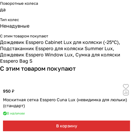
Мягкая мебель
Подвесные игрушки и растяжки
11
3
Поворотные колеса
да
Манежи
Спортивные комплексы и инвентарь
29
17
Тип колес
Ненадувные
Шезлонги и электрокачели
Творчество
16
1
С этим товаром покупают
Дождевик Esspero Cabinet Lux для коляски (-25°С)
,
Увлажнители воздуха
Хранение игрушек
3
Подстаканник Esspero для коляски Summer Lux
,
Дождевик Esspero Window Lux
,
Сумка для коляски
Esspero Bag S
Качалки
3
С этим товаром покупают
950 ₽
Москитная сетка Esspero Cuna Lux (невидимка для люльки)
(стандарт)
В наличии
В корзину