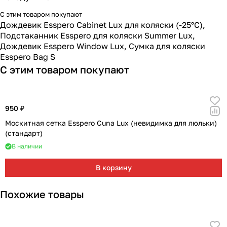
Мягкая мебель
Подвесные игрушки и растяжки
11
3
С этим товаром покупают
Дождевик Esspero Cabinet Lux для коляски (-25°С)
,
Манежи
Спортивные комплексы и инвентарь
29
17
Подстаканник Esspero для коляски Summer Lux
,
Дождевик Esspero Window Lux
,
Сумка для коляски
Шезлонги и электрокачели
Творчество
16
1
Esspero Bag S
С этим товаром покупают
Увлажнители воздуха
Хранение игрушек
3
Качалки
3
950 ₽
Москитная сетка Esspero Cuna Lux (невидимка для люльки)
(стандарт)
В наличии
В корзину
Похожие товары