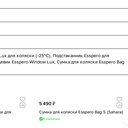
111
36
296
177
166
12
33
4
Lux для коляски (-25°С)
,
Подстаканник Esspero для
38
евик Esspero Window Lux
,
Сумка для коляски Esspero Bag
5 490 ₽
ux для
Сумка для коляски Esspero Bag S (Sahara)
В наличии