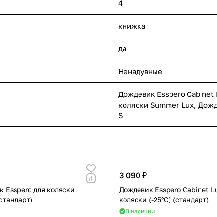
4
книжка
да
Ненадувные
Дождевик Esspero Cabinet 
коляски Summer Lux
,
Дожд
S
3 090 ₽
 Esspero для коляски
Дождевик Esspero Cabinet L
стандарт)
коляски (-25°С) (стандарт)
В наличии