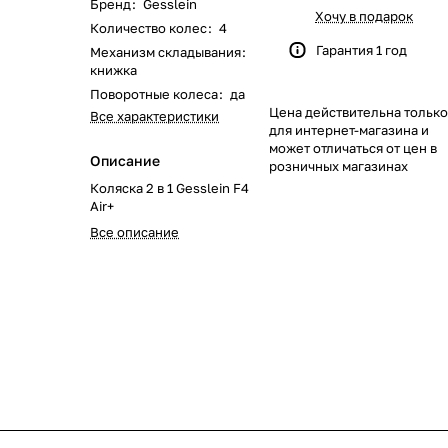
Бренд
:
Gesslein
622
168
562
351
116
133
46
51
Хочу в подарок
Количество колес
:
4
Гарантия 1 год
Механизм складывания
:
219
40
58
23
8
книжка
Поворотные колеса
:
да
Цена действительна только
244
59
28
74
79
Все характеристики
для интернет-магазина и
может отличаться от цен в
Описание
139
319
174
48
35
розничных магазинах
Коляска 2 в 1 Gesslein F4
Air+
1084
269
102
33
Все описание
170
66
67
104
192
40
68
17
0
103
143