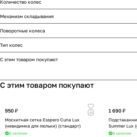
Количество колес
Мягкая мебель
Подвесные игрушки и растяжки
Механизм складывания
Манежи
Спортивные комплексы и инвентарь
Поворотные колеса
Шезлонги и электрокачели
Творчество
Тип колес
Увлажнители воздуха
Хранение игрушек
С этим товаром покупают
Качалки
С этим товаром покупают
950 ₽
1 690 ₽
Москитная сетка Esspero Cuna Lux
Подстаканник
(невидимка для люльки) (стандарт)
Summer Lux (
В наличии
В наличии