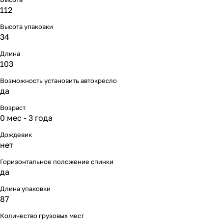
Мягкая мебель
Подвесные игрушки и растяжки
11
3
112
Высота упаковки
Манежи
Спортивные комплексы и инвентарь
29
17
34
Шезлонги и электрокачели
Творчество
16
1
Длина
103
Увлажнители воздуха
Хранение игрушек
3
Возможность установить автокресло
да
Качалки
3
Возраст
0 мес - 3 года
Дождевик
нет
Горизонтальное положение спинки
да
Длина упаковки
87
Количество грузовых мест