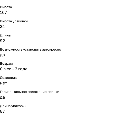
Мягкая мебель
Подвесные игрушки и растяжки
11
3
Высота
107
Манежи
Спортивные комплексы и инвентарь
29
17
Высота упаковки
34
Шезлонги и электрокачели
Творчество
16
1
Длина
Увлажнители воздуха
Хранение игрушек
3
92
Возможность установить автокресло
Качалки
3
да
Возраст
0 мес - 3 года
Дождевик
нет
Горизонтальное положение спинки
да
Длина упаковки
87