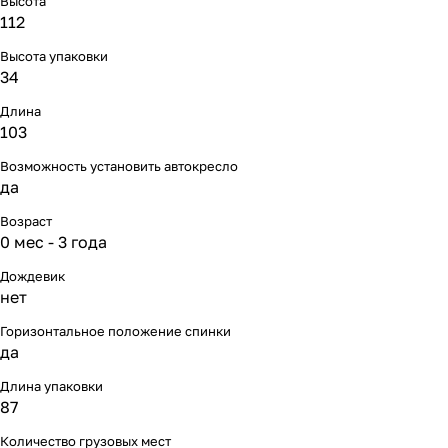
Высота
Мягкая мебель
Подвесные игрушки и растяжки
11
3
112
Высота упаковки
Манежи
Спортивные комплексы и инвентарь
29
17
34
Шезлонги и электрокачели
Творчество
16
1
Длина
103
Увлажнители воздуха
Хранение игрушек
3
Возможность установить автокресло
да
Качалки
3
Возраст
0 мес - 3 года
Дождевик
нет
Горизонтальное положение спинки
да
Длина упаковки
87
Количество грузовых мест