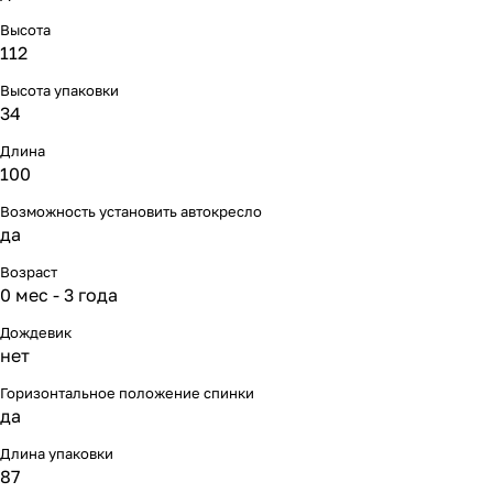
Мягкая мебель
Подвесные игрушки и растяжки
11
3
Высота
112
Манежи
Спортивные комплексы и инвентарь
29
17
Высота упаковки
34
Шезлонги и электрокачели
Творчество
16
1
Длина
Увлажнители воздуха
Хранение игрушек
3
100
Возможность установить автокресло
Качалки
3
да
Возраст
0 мес - 3 года
Дождевик
нет
Горизонтальное положение спинки
да
Длина упаковки
87