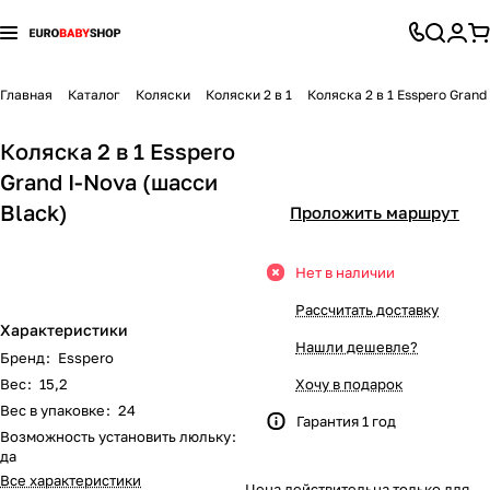
Коляски
Автокресла и аксессуары
Детская комната
Конверты
Детский транспорт
Игрушки и игры
Все для кормления
Гигиена и уход
Для мамы
Перейти к разделу
Перейти к разделу
Перейти к разделу
Перейти к разделу
Перейти к разделу
Перейти к разделу
Перейти к разделу
Перейти к разделу
Перейти к разделу
Главная
Каталог
Коляски
Коляски 2 в 1
Коляска 2 в 1 Esspero Grand
Коляски 2 в 1
Автокресла группы 0+ (0-13 кг)
Стульчики для кормления
Демисезонные конверты
Каталки и толокары
Батуты
Приготовление питания
Банные принадлежности
Молокоотсосы
104
25
37
13
8
3
5
1
8
Коляска 2 в 1 Esspero
Grand I-Nova (шасси
Коляски 3 в 1
Автокресла группы 0+/1 (0-18 кг)
Безопасность ребенка
Зимние конверты
Аккумуляторы и аксессуары
Игровые комплексы и горки
Бутылочки и соски
Ванночки, горки
Белье для беременных и кормящих
85
30
14
14
4
5
7
9
7
Black)
Проложить маршрут
Прогулочные коляски
Автокресла группы 0+/1/2 (0-25 кг)
Радио- и видеоняни
Конверты
Шлемы и защита
Игрушки-каталки
Хранение детского питания
Игрушки для купания
Гигиена для мамы
99
3
3
2
5
5
1
7
Нет в наличии
Коляски для новорожденных (Люльки)
Автокресла группы 0+/1/2/3 (0-36кг)
Ночники, светильники, проекторы
Конверты на выписку
Беговелы
Качели и гамаки
Нагрудники
Коврики для купания
Кресла для кормления
28
11
3
8
3
3
6
3
5
Рассчитать доставку
Характеристики
Коляски для двойни и тройни
Автокресла группы 1 (9-18 кг)
Кроватки
Спальные конверты
Велосипеды
Песочницы и бассейны
Ниблеры
Полотенца, уголки
Подушки для беременных и кормящих
104
14
11
6
6
4
2
1
7
Нашли дешевле?
Бренд
:
Esspero
Вес
:
15,2
Хочу в подарок
Коляски-трансформеры
Автокресла группы 1/2 (9-25 кг)
Детские шкафы
Гироскутеры
Игровые палатки
Посуда для кормления
Гигиена полости рта
Слинги, кенгуру, переноски
16
14
5
3
2
1
2
7
Вес в упаковке
:
24
Гарантия 1 год
Возможность установить люльку
:
Аксессуары для колясок
Автокресла группы 1/2/3 (9-36 кг)
Колыбели и люльки
Педальные машины
Игрушечный транспорт
Пустышки
Грелки
Сумки в роддом
86
19
33
11
5
3
да
Все характеристики
Цена действительна только для