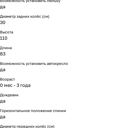
Возможность установить люльку
Мягкая мебель
Подвесные игрушки и растяжки
11
3
да
Диаметр задних колёс (см)
Манежи
Спортивные комплексы и инвентарь
29
17
30
Шезлонги и электрокачели
Творчество
16
1
Высота
110
Увлажнители воздуха
Хранение игрушек
3
Длина
83
Качалки
3
Возможность установить автокресло
да
Возраст
0 мес - 3 года
Дождевик
да
Горизонтальное положение спинки
да
Диаметр передних колёс (см)