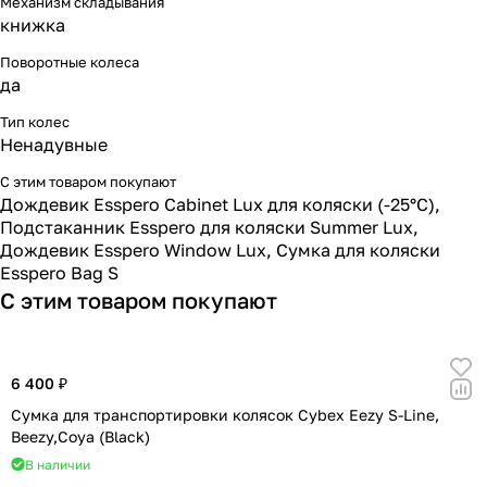
Механизм складывания
Мягкая мебель
Подвесные игрушки и растяжки
11
3
книжка
Поворотные колеса
Манежи
Спортивные комплексы и инвентарь
29
17
да
Шезлонги и электрокачели
Творчество
16
1
Тип колес
Ненадувные
Увлажнители воздуха
Хранение игрушек
3
С этим товаром покупают
Дождевик Esspero Cabinet Lux для коляски (-25°С)
,
Качалки
3
Подстаканник Esspero для коляски Summer Lux
,
Дождевик Esspero Window Lux
,
Сумка для коляски
Esspero Bag S
С этим товаром покупают
6 400 ₽
Сумка для транспортировки колясок Cybex Eezy S-Line,
Beezy,Coya (Black)
В наличии