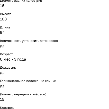
Диаметр задних колёс (см)
Мягкая мебель
Подвесные игрушки и растяжки
11
3
16
Высота
Манежи
Спортивные комплексы и инвентарь
29
17
108
Шезлонги и электрокачели
Творчество
16
1
Длина
94
Увлажнители воздуха
Хранение игрушек
3
Возможность установить автокресло
да
Качалки
3
Возраст
0 мес - 3 года
Дождевик
да
Горизонтальное положение спинки
да
Диаметр передних колёс (см)
15
Козырек