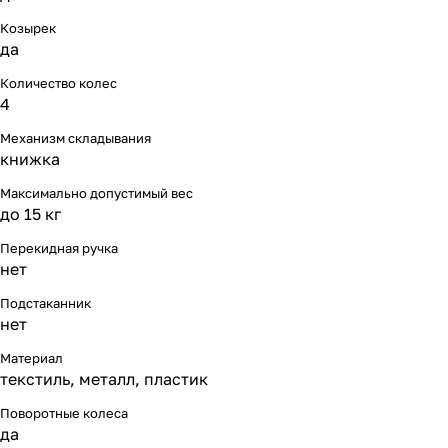
Мягкая мебель
Подвесные игрушки и растяжки
11
3
Козырек
да
Манежи
Спортивные комплексы и инвентарь
29
17
Количество колес
4
Шезлонги и электрокачели
Творчество
16
1
Механизм складывания
Увлажнители воздуха
Хранение игрушек
3
книжка
Максимально допустимый вес
Качалки
3
до 15 кг
Перекидная ручка
нет
Подстаканник
нет
Материал
текстиль, металл, пластик
Поворотные колеса
да