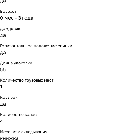
да
Мягкая мебель
Подвесные игрушки и растяжки
11
3
Возраст
0 мес - 3 года
Манежи
Спортивные комплексы и инвентарь
29
17
Дождевик
Шезлонги и электрокачели
Творчество
16
1
да
Горизонтальное положение спинки
Увлажнители воздуха
Хранение игрушек
3
да
Длина упаковки
Качалки
3
55
Количество грузовых мест
1
Козырек
да
Количество колес
4
Механизм складывания
книжка