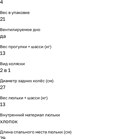
4
Мягкая мебель
Подвесные игрушки и растяжки
11
3
Вес в упаковке
Манежи
Спортивные комплексы и инвентарь
29
17
21
Вентилируемое дно
Шезлонги и электрокачели
Творчество
16
1
да
Вес прогулки + шасси (кг)
Увлажнители воздуха
Хранение игрушек
3
13
Качалки
3
Вид коляски
2 в 1
Диаметр задних колёс (см)
27
Вес люльки + шасси (кг)
13
Внутренний материал люльки
хлопок
Длина спального места люльки (см)
79