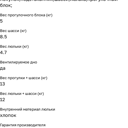
Мягкая мебель
Подвесные игрушки и растяжки
11
3
блок;
Вес прогулочного блока (кг)
Манежи
Спортивные комплексы и инвентарь
29
17
5
Шезлонги и электрокачели
Творчество
16
1
Вес шасси (кг)
8.5
Увлажнители воздуха
Хранение игрушек
3
Вес люльки (кг)
4.7
Качалки
3
Вентилируемое дно
да
Вес прогулки + шасси (кг)
13
Вес люльки + шасси (кг)
12
Внутренний материал люльки
хлопок
Гарантия производителя