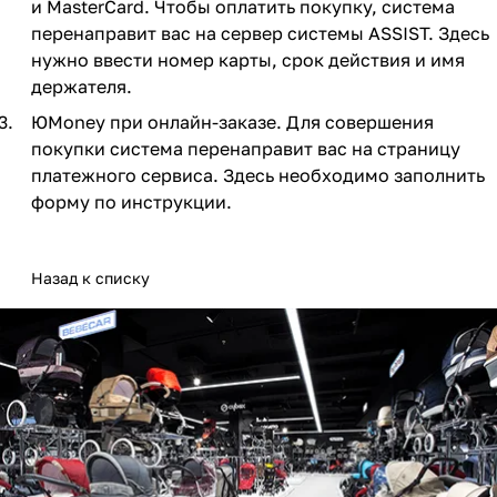
и MasterCard. Чтобы оплатить покупку, система
Мягкая мебель
Подвесные игрушки и растяжки
11
3
перенаправит вас на сервер системы ASSIST. Здесь
нужно ввести номер карты, срок действия и имя
Манежи
Спортивные комплексы и инвентарь
29
17
держателя.
Шезлонги и электрокачели
Творчество
16
1
ЮMoney при онлайн-заказе. Для совершения
покупки система перенаправит вас на страницу
Увлажнители воздуха
Хранение игрушек
3
платежного сервиса. Здесь необходимо заполнить
форму по инструкции.
Качалки
3
Назад к списку