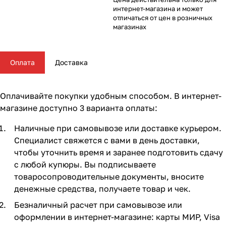
Комплектующие для колясок
Автокресла группы 2/3 (15-36 кг)
Комоды и тумбы
Самокаты
Конструкторы и пазлы
Поильники и чашки
Горшки и накладки на унитаз
Сумки для мамы
62
16
56
35
11
13
4
5
интернет-магазина и может
отличаться от цен в розничных
магазинах
Автокресла группы 3 (22-36 кг) (Бустеры)
Пеленальные столики и доски
Скейтборды
Куклы и аксессуары
Аспираторы
21
4
5
2
Базы ISOFIX
Коконы и позиционеры
Транспорт для зимы
Мобили
Косметика и средства гигиены
24
5
2
7
7
Оплата
Доставка
Аксессуары для автокресел и автомобиля
Матрасы и наматрасники
Электромобили
Музыкальные игрушки
Ножницы, расчески, предметы ухода
13
31
17
4
3
Оплачивайте покупки удобным способом. В интернет-
Постельные принадлежности
Ходунки
Мягкие игрушки
Подгузники
108
26
10
3
магазине доступно 3 варианта оплаты:
Наличные при самовывозе или доставке курьером.
Аксессуары для мебели
Сюжетные игры и симуляторы
Прорезыватели
17
6
6
Специалист свяжется с вами в день доставки,
чтобы уточнить время и заранее подготовить сдачу
Ковры и напольный текстиль
Погремушки, пищалки
Термометры, весы
10
19
4
с любой купюры. Вы подписываете
товаросопроводительные документы, вносите
Мебельные гарнитуры
Развивающие игрушки
Утилизаторы подгузников
6
1
денежные средства, получаете товар и чек.
Безналичный расчет при самовывозе или
Cтолы, стулья, подставки
Игровые коврики
10
14
оформлении в интернет-магазине: карты МИР, Visa