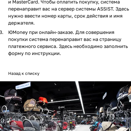
и MasterCard. Чтобы оплатить покупку, система
Мягкая мебель
Подвесные игрушки и растяжки
11
3
перенаправит вас на сервер системы ASSIST. Здесь
нужно ввести номер карты, срок действия и имя
Манежи
Спортивные комплексы и инвентарь
29
17
держателя.
Шезлонги и электрокачели
Творчество
16
1
ЮMoney при онлайн-заказе. Для совершения
покупки система перенаправит вас на страницу
Увлажнители воздуха
Хранение игрушек
3
платежного сервиса. Здесь необходимо заполнить
форму по инструкции.
Качалки
3
Назад к списку