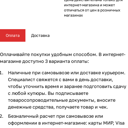
Комплектующие для колясок
Автокресла группы 2/3 (15-36 кг)
Комоды и тумбы
Самокаты
Конструкторы и пазлы
Поильники и чашки
Горшки и накладки на унитаз
Сумки для мамы
62
16
56
35
11
13
4
5
интернет-магазина и может
отличаться от цен в розничных
магазинах
Автокресла группы 3 (22-36 кг) (Бустеры)
Пеленальные столики и доски
Скейтборды
Куклы и аксессуары
Аспираторы
21
4
5
2
Базы ISOFIX
Коконы и позиционеры
Транспорт для зимы
Мобили
Косметика и средства гигиены
24
5
2
7
7
Оплата
Доставка
Аксессуары для автокресел и автомобиля
Матрасы и наматрасники
Электромобили
Музыкальные игрушки
Ножницы, расчески, предметы ухода
13
31
17
4
3
Оплачивайте покупки удобным способом. В интернет-
Постельные принадлежности
Ходунки
Мягкие игрушки
Подгузники
108
26
10
3
магазине доступно 3 варианта оплаты:
Наличные при самовывозе или доставке курьером.
Аксессуары для мебели
Сюжетные игры и симуляторы
Прорезыватели
17
6
6
Специалист свяжется с вами в день доставки,
чтобы уточнить время и заранее подготовить сдачу
Ковры и напольный текстиль
Погремушки, пищалки
Термометры, весы
10
19
4
с любой купюры. Вы подписываете
товаросопроводительные документы, вносите
Мебельные гарнитуры
Развивающие игрушки
Утилизаторы подгузников
6
1
денежные средства, получаете товар и чек.
Безналичный расчет при самовывозе или
Cтолы, стулья, подставки
Игровые коврики
10
14
оформлении в интернет-магазине: карты МИР, Visa