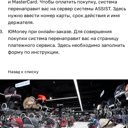
и MasterCard. Чтобы оплатить покупку, система
Мягкая мебель
Подвесные игрушки и растяжки
11
3
перенаправит вас на сервер системы ASSIST. Здесь
нужно ввести номер карты, срок действия и имя
Манежи
Спортивные комплексы и инвентарь
29
17
держателя.
Шезлонги и электрокачели
Творчество
16
1
ЮMoney при онлайн-заказе. Для совершения
покупки система перенаправит вас на страницу
Увлажнители воздуха
Хранение игрушек
3
платежного сервиса. Здесь необходимо заполнить
форму по инструкции.
Качалки
3
Назад к списку