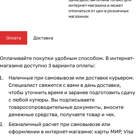
Комплектующие для колясок
Автокресла группы 2/3 (15-36 кг)
Комоды и тумбы
Самокаты
Конструкторы и пазлы
Поильники и чашки
Горшки и накладки на унитаз
Сумки для мамы
62
16
56
35
11
13
4
5
интернет-магазина и может
отличаться от цен в розничных
магазинах
Автокресла группы 3 (22-36 кг) (Бустеры)
Пеленальные столики и доски
Скейтборды
Куклы и аксессуары
Аспираторы
21
4
5
2
Базы ISOFIX
Коконы и позиционеры
Транспорт для зимы
Мобили
Косметика и средства гигиены
24
5
2
7
7
Оплата
Доставка
Аксессуары для автокресел и автомобиля
Матрасы и наматрасники
Электромобили
Музыкальные игрушки
Ножницы, расчески, предметы ухода
13
31
17
4
3
Оплачивайте покупки удобным способом. В интернет-
Постельные принадлежности
Ходунки
Мягкие игрушки
Подгузники
108
26
10
3
магазине доступно 3 варианта оплаты:
Наличные при самовывозе или доставке курьером.
Аксессуары для мебели
Сюжетные игры и симуляторы
Прорезыватели
17
6
6
Специалист свяжется с вами в день доставки,
чтобы уточнить время и заранее подготовить сдачу
Ковры и напольный текстиль
Погремушки, пищалки
Термометры, весы
10
19
4
с любой купюры. Вы подписываете
товаросопроводительные документы, вносите
Мебельные гарнитуры
Развивающие игрушки
Утилизаторы подгузников
6
1
денежные средства, получаете товар и чек.
Безналичный расчет при самовывозе или
Cтолы, стулья, подставки
Игровые коврики
10
14
оформлении в интернет-магазине: карты МИР, Visa