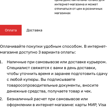
Комплектующие для колясок
Автокресла группы 2/3 (15-36 кг)
Комоды и тумбы
Самокаты
Конструкторы и пазлы
Поильники и чашки
Горшки и накладки на унитаз
Сумки для мамы
62
16
56
35
11
13
4
5
интернет-магазина и может
отличаться от цен в розничных
магазинах
Автокресла группы 3 (22-36 кг) (Бустеры)
Пеленальные столики и доски
Скейтборды
Куклы и аксессуары
Аспираторы
21
4
5
2
Базы ISOFIX
Коконы и позиционеры
Транспорт для зимы
Мобили
Косметика и средства гигиены
24
5
2
7
7
Оплата
Доставка
Аксессуары для автокресел и автомобиля
Матрасы и наматрасники
Электромобили
Музыкальные игрушки
Ножницы, расчески, предметы ухода
13
31
17
4
3
Оплачивайте покупки удобным способом. В интернет-
Постельные принадлежности
Ходунки
Мягкие игрушки
Подгузники
108
26
10
3
магазине доступно 3 варианта оплаты:
Наличные при самовывозе или доставке курьером.
Аксессуары для мебели
Сюжетные игры и симуляторы
Прорезыватели
17
6
6
Специалист свяжется с вами в день доставки,
чтобы уточнить время и заранее подготовить сдачу
Ковры и напольный текстиль
Погремушки, пищалки
Термометры, весы
10
19
4
с любой купюры. Вы подписываете
товаросопроводительные документы, вносите
Мебельные гарнитуры
Развивающие игрушки
Утилизаторы подгузников
6
1
денежные средства, получаете товар и чек.
Безналичный расчет при самовывозе или
Cтолы, стулья, подставки
Игровые коврики
10
14
оформлении в интернет-магазине: карты МИР, Visa