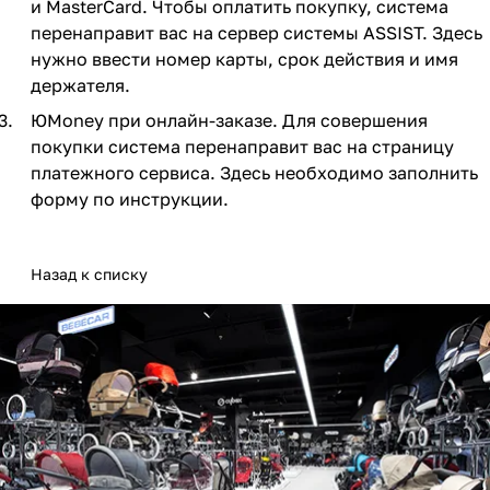
и MasterCard. Чтобы оплатить покупку, система
Мягкая мебель
Подвесные игрушки и растяжки
11
3
перенаправит вас на сервер системы ASSIST. Здесь
нужно ввести номер карты, срок действия и имя
Манежи
Спортивные комплексы и инвентарь
29
17
держателя.
Шезлонги и электрокачели
Творчество
16
1
ЮMoney при онлайн-заказе. Для совершения
покупки система перенаправит вас на страницу
Увлажнители воздуха
Хранение игрушек
3
платежного сервиса. Здесь необходимо заполнить
форму по инструкции.
Качалки
3
Назад к списку