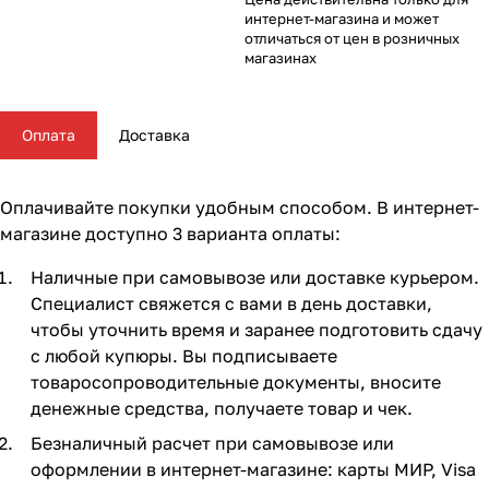
Комплектующие для колясок
Автокресла группы 2/3 (15-36 кг)
Комоды и тумбы
Самокаты
Конструкторы и пазлы
Поильники и чашки
Горшки и накладки на унитаз
Сумки для мамы
62
16
56
35
11
13
4
5
интернет-магазина и может
отличаться от цен в розничных
магазинах
Автокресла группы 3 (22-36 кг) (Бустеры)
Пеленальные столики и доски
Скейтборды
Куклы и аксессуары
Аспираторы
21
4
5
2
Базы ISOFIX
Коконы и позиционеры
Транспорт для зимы
Мобили
Косметика и средства гигиены
24
5
2
7
7
Оплата
Доставка
Аксессуары для автокресел и автомобиля
Матрасы и наматрасники
Электромобили
Музыкальные игрушки
Ножницы, расчески, предметы ухода
13
31
17
4
3
Оплачивайте покупки удобным способом. В интернет-
Постельные принадлежности
Ходунки
Мягкие игрушки
Подгузники
108
26
10
3
магазине доступно 3 варианта оплаты:
Наличные при самовывозе или доставке курьером.
Аксессуары для мебели
Сюжетные игры и симуляторы
Прорезыватели
17
6
6
Специалист свяжется с вами в день доставки,
чтобы уточнить время и заранее подготовить сдачу
Ковры и напольный текстиль
Погремушки, пищалки
Термометры, весы
10
19
4
с любой купюры. Вы подписываете
товаросопроводительные документы, вносите
Мебельные гарнитуры
Развивающие игрушки
Утилизаторы подгузников
6
1
денежные средства, получаете товар и чек.
Безналичный расчет при самовывозе или
Cтолы, стулья, подставки
Игровые коврики
10
14
оформлении в интернет-магазине: карты МИР, Visa