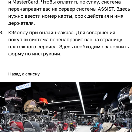
и MasterCard. Чтобы оплатить покупку, система
Мягкая мебель
Подвесные игрушки и растяжки
11
3
перенаправит вас на сервер системы ASSIST. Здесь
нужно ввести номер карты, срок действия и имя
Манежи
Спортивные комплексы и инвентарь
29
17
держателя.
Шезлонги и электрокачели
Творчество
16
1
ЮMoney при онлайн-заказе. Для совершения
покупки система перенаправит вас на страницу
Увлажнители воздуха
Хранение игрушек
3
платежного сервиса. Здесь необходимо заполнить
форму по инструкции.
Качалки
3
Назад к списку