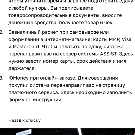
чтобы уточнить время и заранее подготовить сдачу
Мягкая мебель
Подвесные игрушки и растяжки
11
3
с любой купюры. Вы подписываете
товаросопроводительные документы, вносите
Манежи
Спортивные комплексы и инвентарь
29
17
денежные средства, получаете товар и чек.
Безналичный расчет при самовывозе или
Шезлонги и электрокачели
Творчество
16
1
оформлении в интернет-магазине: карты МИР, Visa
и MasterCard. Чтобы оплатить покупку, система
Увлажнители воздуха
Хранение игрушек
3
перенаправит вас на сервер системы ASSIST. Здесь
нужно ввести номер карты, срок действия и имя
Качалки
3
держателя.
ЮMoney при онлайн-заказе. Для совершения
покупки система перенаправит вас на страницу
платежного сервиса. Здесь необходимо заполнить
форму по инструкции.
Назад к списку